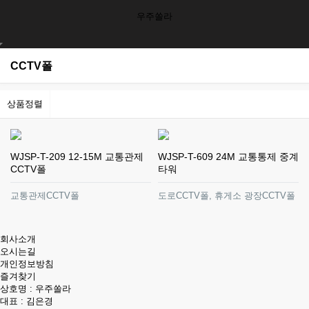
우주쏠라
CCTV폴
상품정렬
WJSP-T-209 12-15M 교통관제
WJSP-T-609 24M 교통통제 중계
CCTV폴
타워
교통관제CCTV폴
도로CCTV폴, 휴게소 광장CCTV폴
회사소개
오시는길
개인정보방침
즐겨찾기
상호명 : 우주쏠라
대표 : 김은경